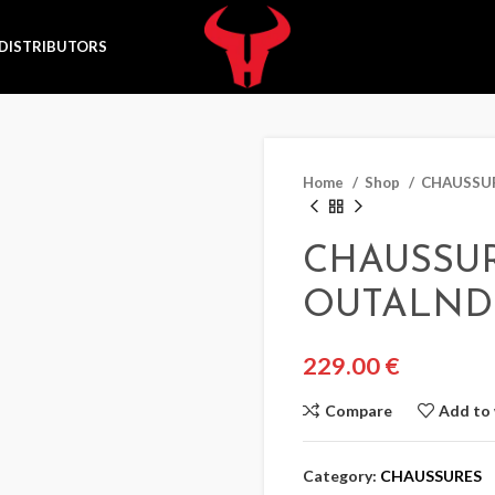
DISTRIBUTORS
Home
Shop
CHAUSSU
CHAUSSU
OUTALND
229.00
€
Compare
Add to 
Category:
CHAUSSURES
CASQUE
CASQUE