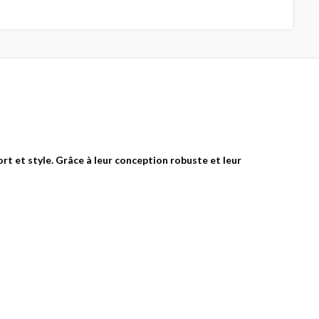
BAYSONE G3
JAUNE FLUO
Casques Modulables
189.00
€
rt et style. Grâce à leur conception robuste et leur
CASQUE