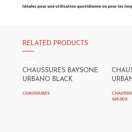
BAYSONE G3
BAYSONE G3
Idéales pour une utilisation quotidienne ou pour les long
NOIR MATT
ROUGE
Casques Modulables
Casques Modulables
189.00
€
189.00
€
RELATED PRODUCTS
40
CHAUSSURES BAYSONE
CHAU
URBANO BLACK
URBA
CHAUSSURES
CHAUSSU
169.00
€