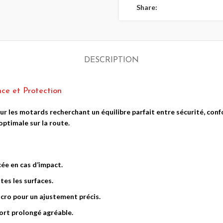
Share:
BAYSONE E8
BAYSONE G3
NOIR MATT
BLUE
Casques Cross & Aventure
,
Casques Modulables
189.00
€
Casques Modulables
DESCRIPTION
ure
,
199.00
€
 et Protection
r les motards recherchant un équilibre parfait entre sécurité, confo
optimale sur la route.
cée en cas d’impact.
tes les surfaces.
lcro pour un ajustement précis.
CASQUE
CASQUE
ort prolongé agréable.