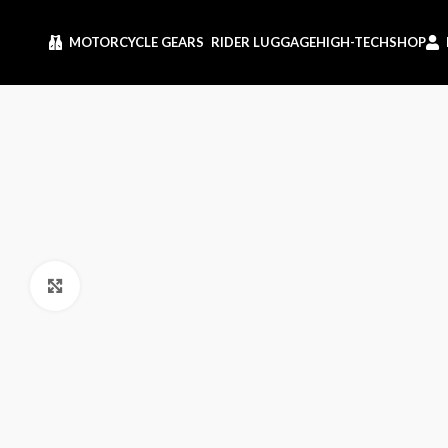
MOTORCYCLE GEARS
RIDER LUGGAGE
HIGH-TECH
SHOP
Click to enlarge
CASQUE
CASQUE