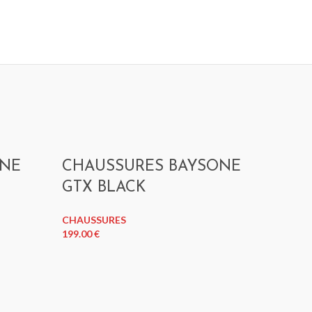
BAYSONE NEO
NOIR MATT
Casques Jet
149.00
€
ONE
CHAUSSURES BAYSONE
CHA
GTX BLACK
GPX 
CHAUSSURES
CHAUSS
199.00
€
149.00
€