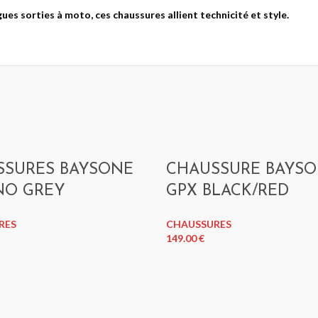
BAYSONE NEO
BAYSONE NEO
ues sorties à moto, ces chaussures allient technicité et style.
BLEU MAT
GRIS NARDO
BRILLANT
Casques Jet
149.00
€
Casques Jet
149.00
€
SSURES BAYSONE
CHAUSSURE BAYS
NO GREY
GPX BLACK/RED
RES
CHAUSSURES
149.00
€