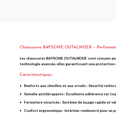
BAYSONE E8
BAYSONE E8
BLEU MATT
GRIS NARDO
BRILLANT
Casques Cross & Aventure
,
Casques Modulables
Casques Cross & Avent
199.00
€
Casques Modulables
199.00
€
Chaussures BAYSONE OUTALNDER – Performance
Les
chaussures BAYSONE OUTALNDER
sont conçues pou
technologie avancée, elles garantissent une protection 
Caractéristiques :
Renforts aux chevilles et aux orteils
: Sécurité renfor
Semelle antidérapante
: Excellente adhérence sur tou
Fermeture sécurisée
: Système de laçage rapide et ve
CASQUE
CASQUE
Confort ergonomique
: Intérieur rembourré pour un p